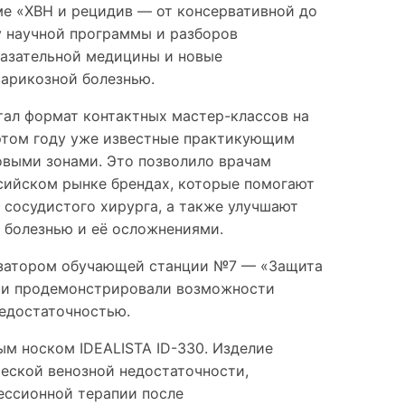
е «ХВН и рецидив — от консервативной до
у научной программы и разборов
казательной медицины и новые
варикозной болезнью.
ал формат контактных мастер-классов на
этом году уже известные практикующим
выми зонами. Это позволило врачам
ссийском рынке брендах, которые помогают
 сосудистого хирурга, а также улучшают
 болезнью и её осложнениями.
изатором обучающей станции №7 — «Защита
ей и продемонстрировали возможности
недостаточностью.
м носком IDEALISTA ID-330. Изделие
еской венозной недостаточности,
ессионной терапии после