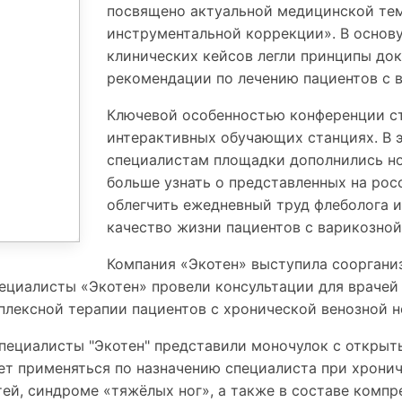
посвящено актуальной медицинской тем
инструментальной коррекции». В основ
клинических кейсов легли принципы до
рекомендации по лечению пациентов с 
Ключевой особенностью конференции ст
интерактивных обучающих станциях. В 
специалистам площадки дополнились но
больше узнать о представленных на ро
облегчить ежедневный труд флеболога и
качество жизни пациентов с варикозной
Компания «Экотен» выступила соорган
Специалисты «Экотен» провели консультации для врач
плексной терапии пациентов с хронической венозной 
пециалисты "Экотен" представили моночулок с открыты
т применяться по назначению специалиста при хронич
ей, синдроме «тяжёлых ног», а также в составе компр